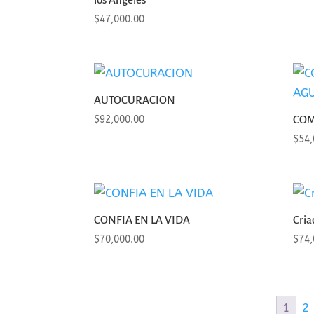
los Ángeles
$
47,000.00
AUTOCURACION
$
92,000.00
COM
$
54,
CONFIA EN LA VIDA
Cria
$
70,000.00
$
74,
1
2