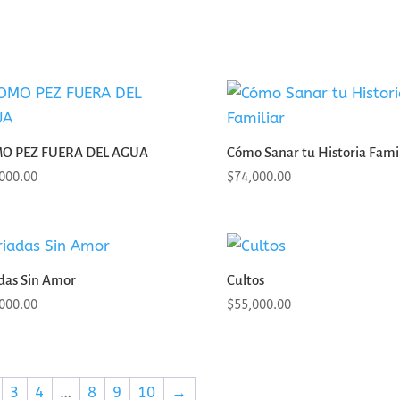
O PEZ FUERA DEL AGUA
Cómo Sanar tu Historia Famil
000.00
$
74,000.00
das Sin Amor
Cultos
000.00
$
55,000.00
3
4
…
8
9
10
→