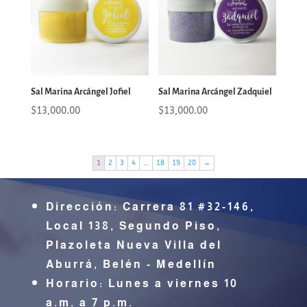
Sal Marina Arcángel Jofiel
Sal Marina Arcángel Zadquiel
$
13,000.00
$
13,000.00
1
2
3
4
…
18
19
20
→
Dirección:
Carrera 81 #32-146,
Local 138, Segundo Piso,
Plazoleta Nueva Villa del
Aburrá,
Belén - Medellín
Horario: Lunes a viernes 10
a.m. a 7 p.m.