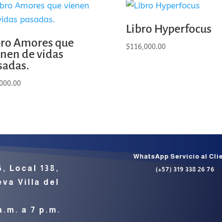
Libro Hyperfocus
bro Amores que
$
116,000.00
enen de vidas
sadas.
000.00
WhatsApp Servicio al Cli
6, Local 138,
(+57) 319 338 26 76
va Villa del
a.m. a 7 p.m.