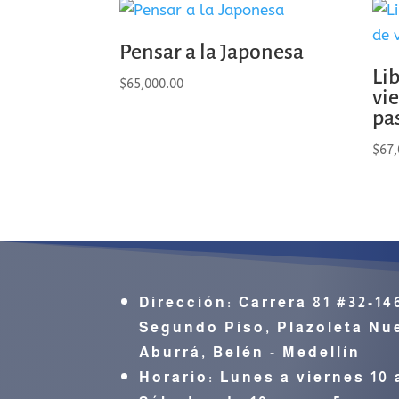
Pensar a la Japonesa
Li
$
65,000.00
vi
pa
$
67,
Dirección:
Carrera 81 #32-14
Segundo Piso, Plazoleta Nue
Aburrá,
Belén - Medellín
Horario: Lunes a viernes 10 