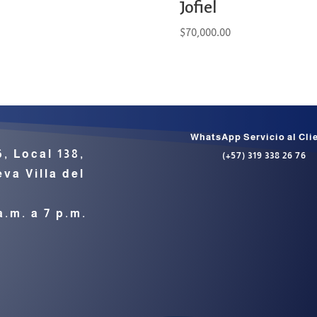
Jofiel
$
70,000.00
WhatsApp Servicio al Cli
6, Local 138,
(+57) 319 338 26 76
va Villa del
a.m. a 7 p.m.
S