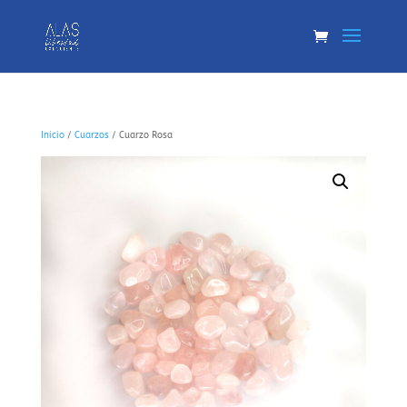
Inicio
/
Cuarzos
/ Cuarzo Rosa