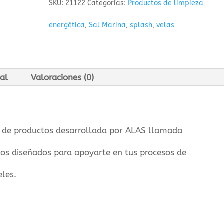
SKU:
21122
Categorías:
Productos de limpieza
Angelical
energética
,
Sal Marina
,
splash
,
velas
Arcángel
Uriel.
al
Valoraciones (0)
cantidad
ea de productos desarrollada por ALAS llamada
s diseñados para apoyarte en tus procesos de
eles.