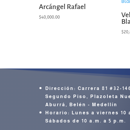
Arcángel Rafael
Ve
$
40,000.00
Bl
$
20,
Dirección:
Carrera 81 #32-14
Segundo Piso, Plazoleta Nue
Aburrá,
Belén - Medellín
Horario: Lunes a viernes 10 
Sábados de 10 a.m. a 5 p.m.