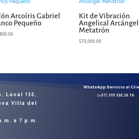
lón Arcoíris Gabriel
Kit de Vibración
anco Pequeño
Angelical Arcángel
Metatrón
800.00
$
70,000.00
WhatsApp Servicio al Cli
6, Local 138,
(+57) 319 338 26 76
va Villa del
a.m. a 7 p.m.