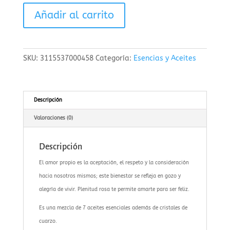
Roll
Añadir al carrito
On
plenitud
Rosa
SKU:
3115537000458
Categoría:
Esencias y Aceites
X
11Ml
cantidad
Descripción
Valoraciones (0)
Descripción
El amor propio es la aceptación, el respeto y la consideración
hacia nosotros mismos; este bienestar se refleja en gozo y
alegría de vivir. Plenitud rosa te permite amarte para ser feliz.
Es una mezcla de 7 aceites esenciales además de cristales de
cuarzo.