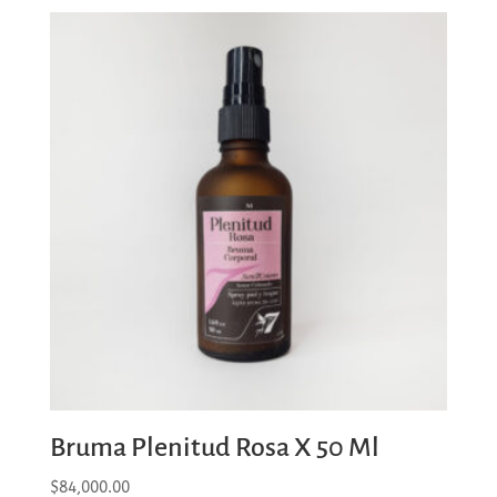
precios:
desde
$22,400.00
hasta
$28,000.00
Bruma Plenitud Rosa X 50 Ml
$
84,000.00