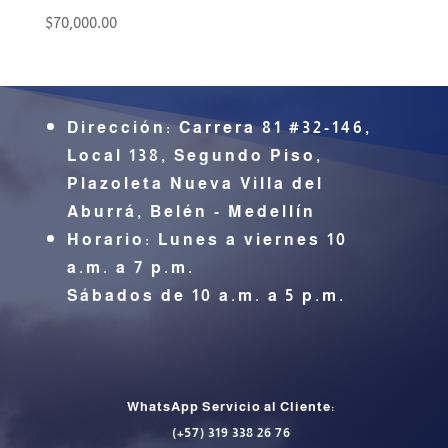
$
70,000.00
Dirección:
Carrera 81 #32-146,
Local 138, Segundo Piso,
Plazoleta Nueva Villa del
Aburrá,
Belén - Medellín
Horario: Lunes a viernes 10
a.m. a 7 p.m.
Sábados de 10 a.m. a 5 p.m.
CONTÁCTENOS
WhatsApp Servicio al Cliente:
(+57) 319 338 26 76