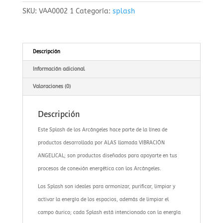
cantidad
SKU:
VAA0002 1
Categoría:
splash
Descripción
Información adicional
Valoraciones (0)
Descripción
Este Splash de los Arcángeles hace parte de la línea de
productos desarrollada por ALAS llamada VIBRACIÓN
ANGELICAL; son productos diseñados para apoyarte en tus
procesos de conexión energética con los Arcángeles.
Los Splash son ideales para armonizar, purificar, limpiar y
activar la energía de los espacios, además de limpiar el
campo áurico; cada Splash está intencionado con la energía