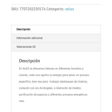
varios
SKU:
7707202250174
Categoría:
velas
cantidad
Descripción
Información adicional
Valoraciones (0)
Descripción
En ALAS te ofrecemos Velones en diferentes tamaños y
colores, cada uno aporta su energía para llevar un proceso
específico; bien sea para trabajar desbloqueo de chakras,
conexión con los Arcángeles, o liberación de miedos,
purificación de espacios y diferentes procesos energéticos
más.