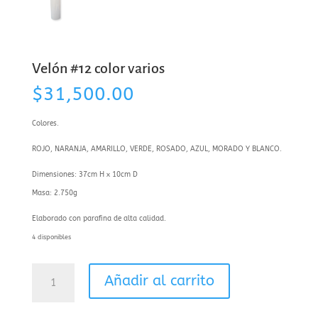
Velón #12 color varios
$
31,500.00
Colores.
ROJO, NARANJA, AMARILLO, VERDE, ROSADO, AZUL, MORADO Y BLANCO.
Dimensiones: 37cm H x 10cm D
Masa: 2.750g
Elaborado con parafina de alta calidad.
4 disponibles
Velón
Añadir al carrito
#12
color