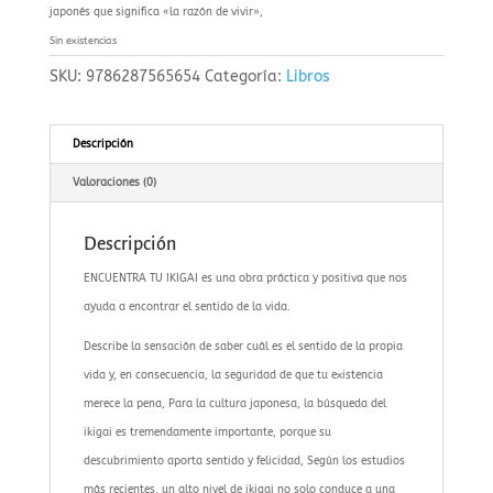
japonés que significa «la razón de vivir»,
Sin existencias
SKU:
9786287565654
Categoría:
Libros
Descripción
Valoraciones (0)
Descripción
ENCUENTRA TU IKIGAI es una obra práctica y positiva que nos
ayuda a encontrar el sentido de la vida.
Describe la sensación de saber cuál es el sentido de la propia
vida y, en consecuencia, la seguridad de que tu existencia
merece la pena, Para la cultura japonesa, la búsqueda del
ikigai es tremendamente importante, porque su
descubrimiento aporta sentido y felicidad, Según los estudios
más recientes, un alto nivel de ikigai no solo conduce a una