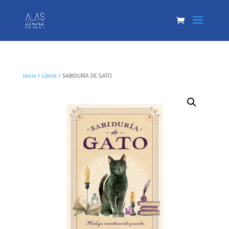
Inicio
/
Libros
/ SABIDURÍA DE GATO