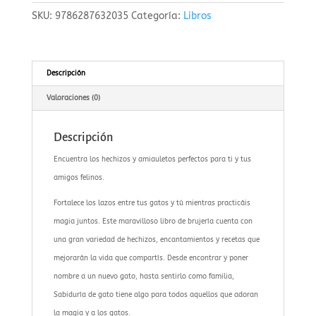
cantidad
SKU:
9786287632035
Categoría:
Libros
Descripción
Valoraciones (0)
Descripción
Encuentra los hechizos y amiauletos perfectos para ti y tus
amigos felinos.
Fortalece los lazos entre tus gatos y tú mientras practicáis
magia juntos. Este maravilloso libro de brujería cuenta con
una gran variedad de hechizos, encantamientos y recetas que
mejorarán la vida que compartís. Desde encontrar y poner
nombre a un nuevo gato, hasta sentirlo como familia,
Sabiduría de gato tiene algo para todos aquellos que adoran
la magia y a los gatos.